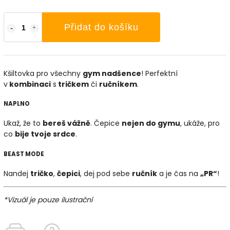
Přidat do košíku
Kšiltovka pro všechny
gym nadšence
! Perfektní
v
kombinaci
s
tričkem
či
ručníkem
.
NAPLNO
Ukaž, že to
bereš vážně
. Čepice
nejen do gymu
, ukáže, pro
co
bije tvoje srdce
.
BEAST MODE
Nandej
tričko
,
čepici
, dej pod sebe
ručník
a je čas na
„PR“
!
*Vizuál je pouze ilustrační