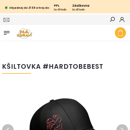
PPL
Zásilkovna
Objednej do 21:59 a hraj do:
Do 48 hodin
Do 48 hodin
Hledat
KŠILTOVKA #HARDTOBEBEST