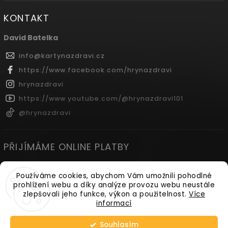
KONTAKT
David Batelka
info
@
kartynazdravi.cz
https://www.facebook.com/hrynazdravi
hrynazdravi
https://www.youtube.com/@hrynazdravi101
@hrynazdravi
PŘIJÍMÁME ONLINE PLATBY
Používáme cookies, abychom Vám umožnili pohodlné
prohlížení webu a díky analýze provozu webu neustále
zlepšovali jeho funkce, výkon a použitelnost.
Více
informací
Copyright 2026
Hry na Zdraví
. Všechna práva vyhrazena.
Souhlasím
Vytvořil
Shoptet
| Design
Shoptak.cz.