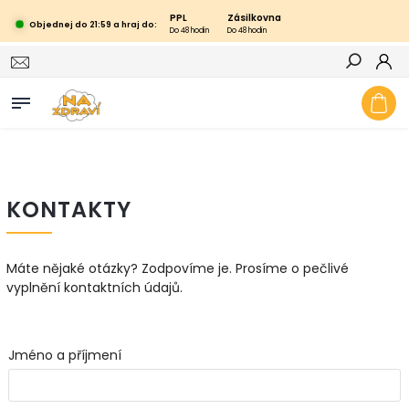
PPL
Zásilkovna
Objednej do 21:59 a hraj do:
Do 48 hodin
Do 48 hodin
Hledat
KONTAKTY
Máte nějaké otázky? Zodpovíme je. Prosíme o pečlivé
vyplnění kontaktních údajů.
Jméno a příjmení