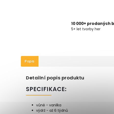
10 000+ prodaných b
5+ let tvorby her
Popis
Detailní popis produktu
SPECIFIKACE:
vůně - vanilka
výdrž - až 6 týdnů