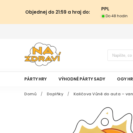
PPL
Objednej do 21:59 a hraj do:
Do 48 hodin
PÁRTY HRY
VÝHODNÉ PÁRTY SADY
OGY HR
Domů
/
Doplňky
/
Kaličova Vůně do auta – van