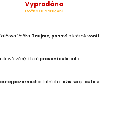
Vyprodáno
Možnosti doručení
Kaličova Voňka.
Zaujme
,
pobaví
a krásně
voní!
nilkové vůně, která
provoní celé
auto!
outej pozornost
ostatních
a
oživ
svoje
auto
v