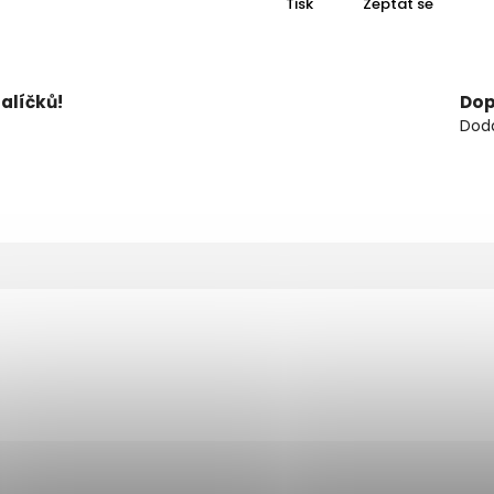
Tisk
Zeptat se
alíčků!
Dop
Doda