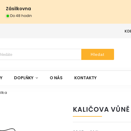
Zásilkovna
Do 48 hodin
KD
Hledat
Y
DOPLŇKY
O NÁS
KONTAKTY
ilka
KALIČOVA VŮNĚ