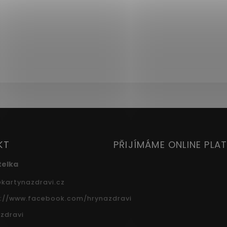
KT
PŘIJÍMÁME ONLINE PLA
telka
@
kartynazdravi.cz
s://www.facebook.com/hrynazdravi
zdravi