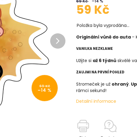
69 Kč
–14 %
59 Kč
Položka byla vyprodána…
Originální vůně do auta
– 
VANILKA NEZKLAME
Užijte si
až 6 týdnů
skvělé va
ZAUJMI NA PRVNÍ POHLED
Stromeček je už
ohraný
.
Up
69 Kč
–14 %
rámci sekund!
Detailní informace