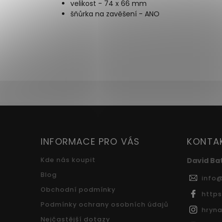
velikost - 74 x 66 mm
šňůrka na zavěšení - ANO
INFORMACE PRO VÁS
KONTA
Kde nás koupit
David Ba
Blog
info
Obchodní podmínky
http
Podmínky ochrany osobních údajů
hryna
Nejčastější dotazy